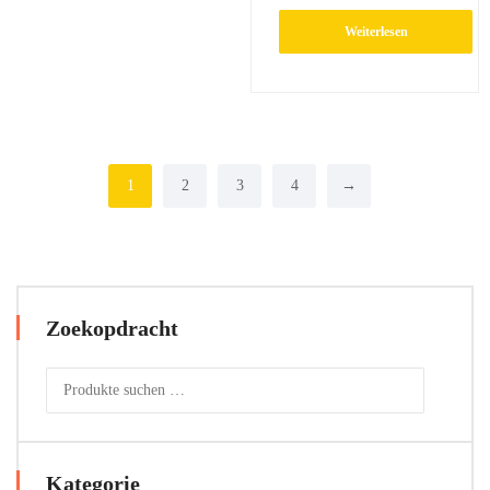
Weiterlesen
1
2
3
4
→
Zoekopdracht
Kategorie