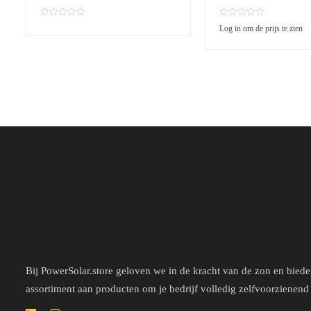
G
G
Log in om de prijs te zien
e
e
w
w
a
a
a
a
r
r
d
d
e
e
e
e
r
r
d
d
0
0
u
u
i
i
t
t
5
5
Bij PowerSolar.store geloven we in de kracht van de zon en bied
assortiment aan producten om je bedrijf volledig zelfvoorzienend