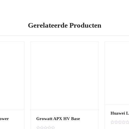
Gerelateerde Producten
Huawei 
ower
Growatt APX HV Base
G