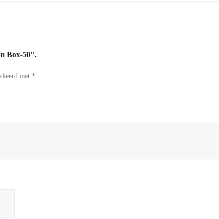
on Box-50".
arkeerd met
*