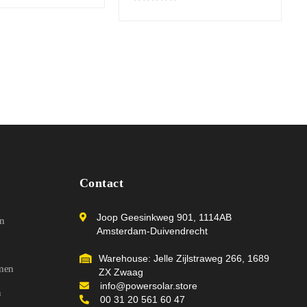
G
e
w
a
a
r
d
e
e
r
d
0
u
i
t
5
Contact
Joop Geesinkweg 901, 1114AB
n
Amsterdam-Duivendrecht
Warehouse: Jelle Zijlstraweg 266, 1689
emen
ZX Zwaag
info@powersolar.store
n
00 31 20 561 60 47