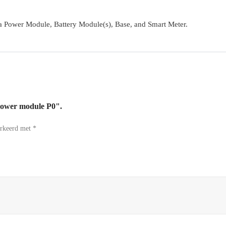
 a Power Module, Battery Module(s), Base, and Smart Meter.
Power module P0".
arkeerd met
*