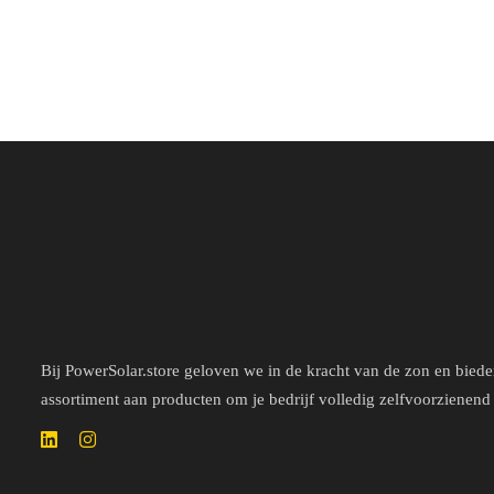
a
a
r
a
d
r
e
d
e
e
r
e
d
r
0
d
u
0
i
u
t
i
5
t
5
Bij PowerSolar.store geloven we in de kracht van de zon en bied
assortiment aan producten om je bedrijf volledig zelfvoorzienend