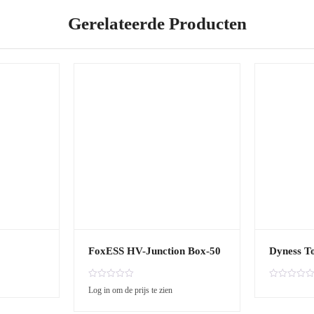
Gerelateerde Producten
FoxESS HV-Junction Box-50
Dyness T
G
G
Log in om de prijs te zien
e
e
w
w