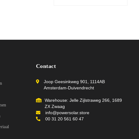
w
a
a
r
d
e
e
r
d
0
u
i
t
5
Contact
Joop Geesinkweg 901, 1114AB
n
Amsterdam-Duivendrecht
Warehouse: Jelle Zijlstraweg 266, 1689
emen
ZX Zwaag
info@powersolar.store
n
00 31 20 561 60 47
riaal