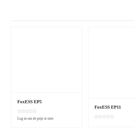
FoxESS EP5
FoxESS EP11
G
Log in om de prijs te zien
e
G
w
e
a
w