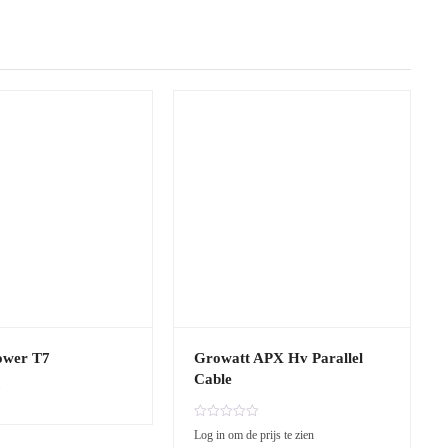
ower T7
Growatt APX Hv Parallel
Cable
G
Log in om de prijs te zien
e