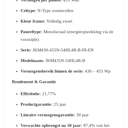
Vermogen per paneel:
435 Watt
Celtype:
N-Type zonnecellen
Kleur frame:
Volledig zwart
Paneeltype:
Monofaciaal (energieopwekking via de
voorzijde)
Serie:
JKM430-455N-54HL4R-B-F8-EN
Modelnaam:
JKM435N-54HL4R-B
Vermogensbereik binnen de serie:
430 – 455 Wp
Rendement & Garantie
Efficiëntie:
21,77%
Productgarantie:
25 jaar
Lineaire vermogensgarantie:
30 jaar
Verwachte opbrengst na 30 jaar:
87,4% van het