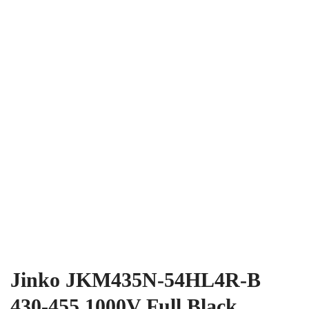
Jinko JKM435N-54HL4R-B
430-455 1000V Full Black