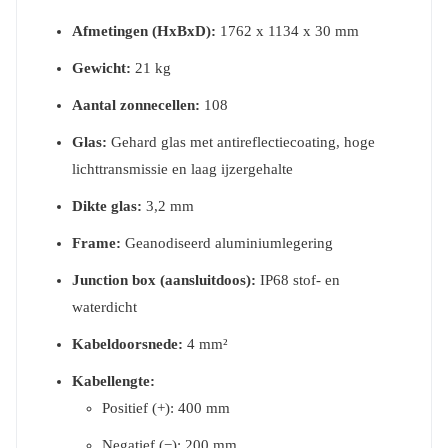
Afmetingen (HxBxD):
1762 x 1134 x 30 mm
Gewicht:
21 kg
Aantal zonnecellen:
108
Glas:
Gehard glas met antireflectiecoating, hoge
lichttransmissie en laag ijzergehalte
Dikte glas:
3,2 mm
Frame:
Geanodiseerd aluminiumlegering
Junction box (aansluitdoos):
IP68 stof- en
waterdicht
Kabeldoorsnede:
4 mm²
Kabellengte:
Positief (+): 400 mm
Negatief (−): 200 mm