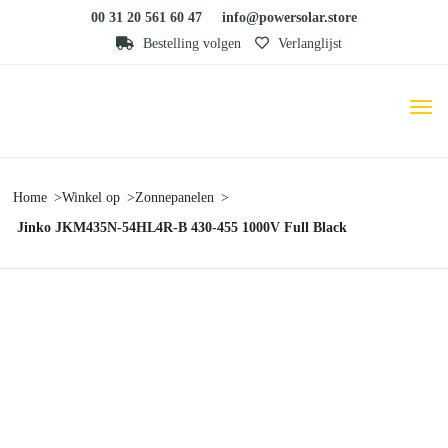
00 31 20 561 60 47
info@powersolar.store
Bestelling volgen
Verlanglijst
Home
Winkel op
Zonnepanelen
Jinko JKM435N-54HL4R-B 430-455 1000V Full Black