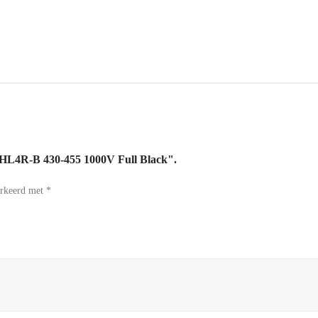
54HL4R-B 430-455 1000V Full Black".
arkeerd met
*