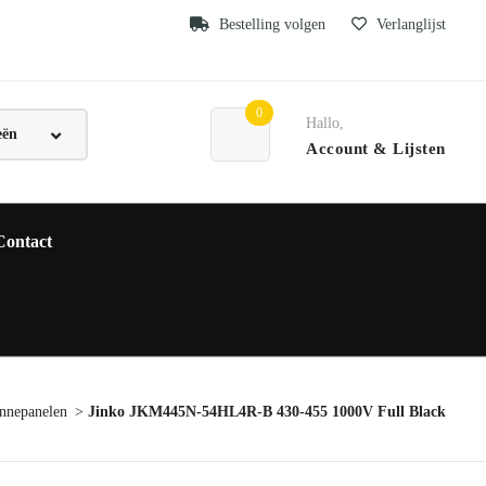
Bestelling volgen
Verlanglijst
0
Hallo,
Account
& Lijsten
Contact
nnepanelen
Jinko JKM445N-54HL4R-B 430-455 1000V Full Black