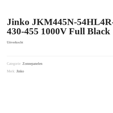
Jinko JKM445N-54HL4R
430-455 1000V Full Black
Uitverkocht
Categorie:
Zonnepanelen
Merk:
Jinko