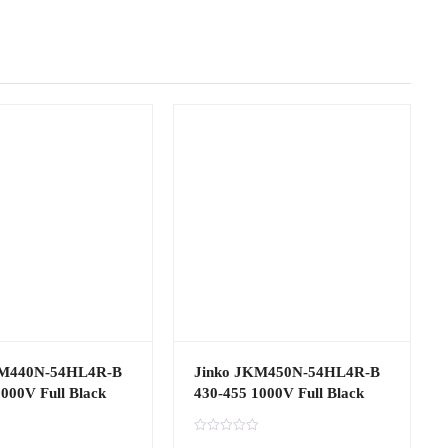
KM440N-54HL4R-B
Jinko JKM450N-54HL4R-B
000V Full Black
430-455 1000V Full Black
G