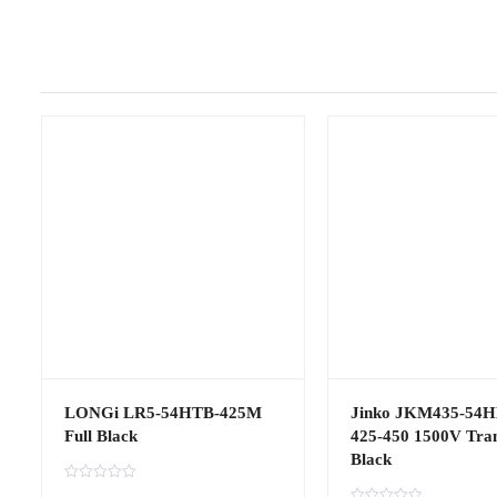
LONGi LR5-54HTB-425M
Jinko JKM435-54
Full Black
425-450 1500V Tra
Black
G