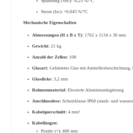
Spannung (Voc): -0,25 %/°C
Strom (Isc): +0,045 %/°C
Mechanische Eigenschaften
Abmessungen (H x B x T):
1762 x 1134 x 30 mm
Gewicht:
21 kg
Anzahl der Zellen:
108
Glasart:
Gehärtetes Glas mit Antireflexbeschichtung, 
Glasdicke:
3,2 mm
Rahmenmaterial:
Eloxierte Aluminiumlegierung
Anschlussdose:
Schutzklasse IP68 (staub- und wasserd
Kabelquerschnitt:
4 mm²
Kabellängen:
Positiv (+): 400 mm