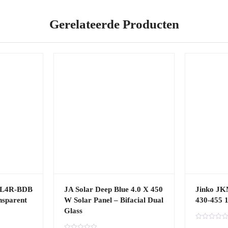
Gerelateerde Producten
HL4R-BDB
JA Solar Deep Blue 4.0 X 450
Jinko J
nsparent
W Solar Panel – Bifacial Dual
430-455 1
Glass
G