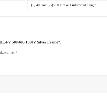
(+):400 mm ,(-):200 mm or Customized Length
72HL4-V 580-605 1500V Silver Frame".
arkeerd met
*