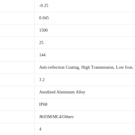
-0.25
0.045
1500
25
144
Anti-reflection Coating, High Transmission, Low Iron,
3.2
Anodized Aluminum Alloy
IP68
JK03M/MC4/Others
4