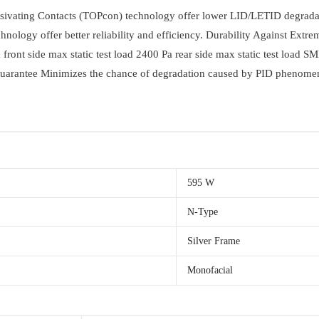
ivating Contacts (TOPcon) technology offer lower LID/LETID degradat
ology offer better reliability and efficiency. Durability Against Extr
ront side max static test load 2400 Pa rear side max static test load S
 guarantee Minimizes the chance of degradation caused by PID phenomen
595 W
N-Type
Silver Frame
Monofacial