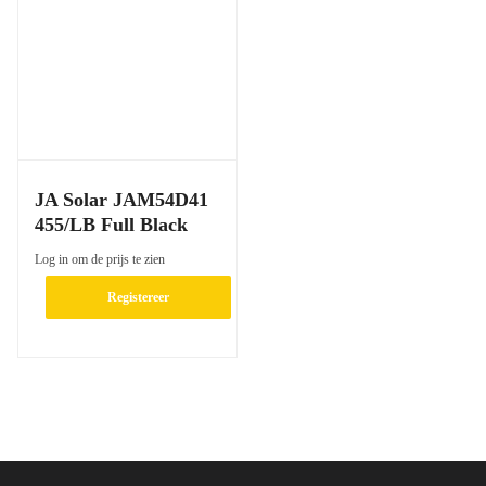
JA Solar JAM54D41
455/LB Full Black
Log in om de prijs te zien
Registereer