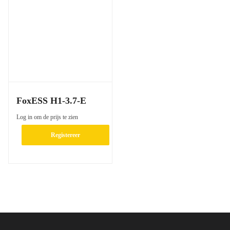
FoxESS H1-3.7-E
Log in om de prijs te zien
Registereer