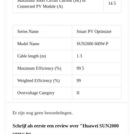
Maximum Short Circuit Current (Isc) of
14.5
Connected PV Module (A)
Series Name
Smart PV Optimizer
Model Name
SUN2000 600W-P
Cable length (m)
1.3
Maximum Efficiency (%)
99.5
Weighted Efficiency (%)
99
Overvoltage Category
II
Er zijn nog geen beoordelingen.
Schrijf als eerste een review over "Huawei SUN2000