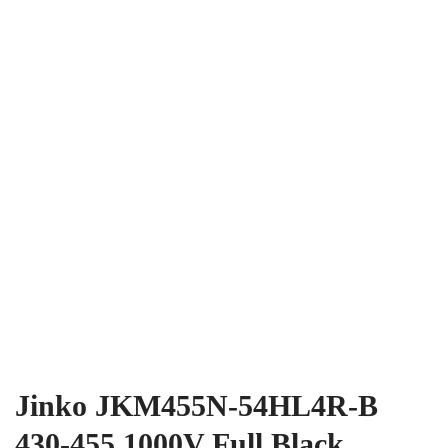
Jinko JKM455N-54HL4R-B
430-455 1000V Full Black