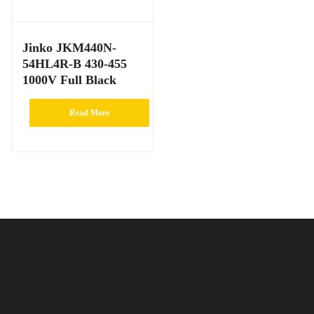
Jinko JKM440N-
54HL4R-B 430-455
1000V Full Black
Read More