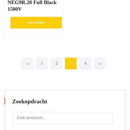
NEG9R.28 Full Black
1500V
Lees Verder
←
1
2
3
4
→
Zoekopdracht